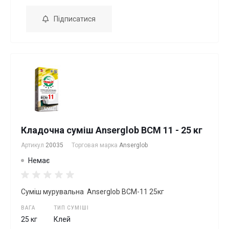
Підписатися
Кладочна суміш Anserglob BCM 11 - 25 кг
Артикул
20035
Торговая марка
Anserglob
Немає
Суміш мурувальна Anserglob BCM-11 25кг
ВАГА
ТИП СУМІШІ
25 кг
Клей