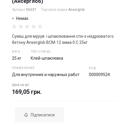
(Ансерглоб)
Артикул
56037
Торговая марка
Anserglob
Немає
Сумiш для мурув. і шпаклювання стін з ніздрюватого
бетону Anserglob ВСМ-12 зима 0 С 25кг
ВАГА
ТИП СУМІШІ
25 кг
Клей-шпаклевка
ПРИМЕНЕНИЕ
КОД
Для внутренних и наружных работ
000009524
Ціна за
шт
169,05 грн.
Підписатися