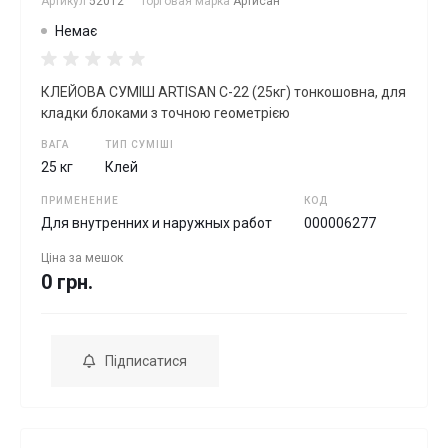
Артикул
52012
Торговая марка
Артисан
Немає
КЛЕЙОВА СУМIШ ARTISAN C-22 (25кг) тонкошовна, для
кладки блоками з точною геометрією
ВАГА
ТИП СУМІШІ
25 кг
Клей
ПРИМЕНЕНИЕ
КОД
Для внутренних и наружных работ
000006277
Ціна за
мешок
0 грн.
Підписатися