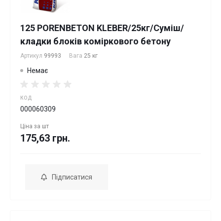
125 PORENBETON KLEBER/25кг/Суміш/
кладки блоків коміркового бетону
Артикул
99993
Вага
25 кг
Немає
КОД
000060309
Ціна за
шт
175,63 грн.
Підписатися