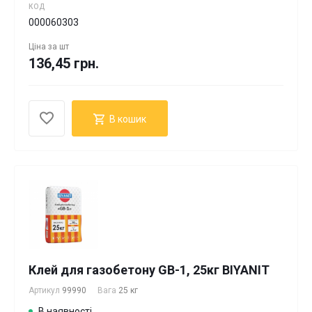
КОД
000060303
Ціна за
шт
136,45 грн.
В кошик
Клей для газобетону GB-1, 25кг BІYANIT
Артикул
99990
Вага
25 кг
В наявності