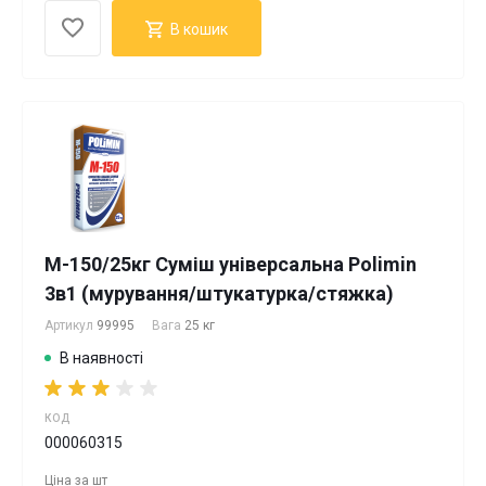
В кошик
М-150/25кг Суміш універсальна Polimin
3в1 (мурування/штукатурка/стяжка)
Артикул
99995
Вага
25 кг
В наявності
КОД
000060315
Ціна за
шт