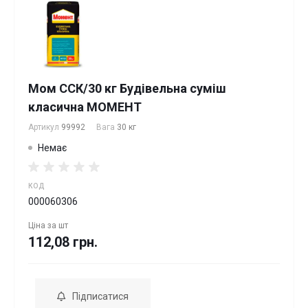
Мом ССК/30 кг Будівельна суміш
класична МОМЕНТ
Артикул
99992
Вага
30 кг
Немає
КОД
000060306
Ціна за
шт
112,08 грн.
Підписатися