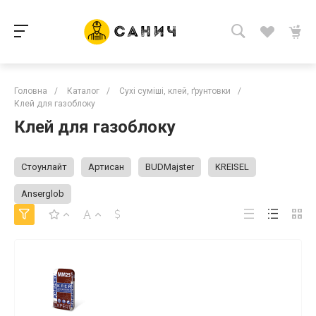
Головна
/
Каталог
/
Сухі суміші, клей, ґрунтовки
/
Клей для газоблоку
Клей для газоблоку
Стоунлайт
Артисан
BUDMajster
KREISEL
Anserglob