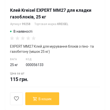
Клей Kreisel EXPERT ММ27 для кладки
газоблоків, 25 кг
Артикул
99258
Торговая марка
KREISEL
В наявності
EXPERT ММ27 Клей для мурування блоків з піно- та
газобетону (мішок 25 кг)
ВАГА
КОД
25 кг
000056133
Ціна за
шт
115 грн.
В кошик