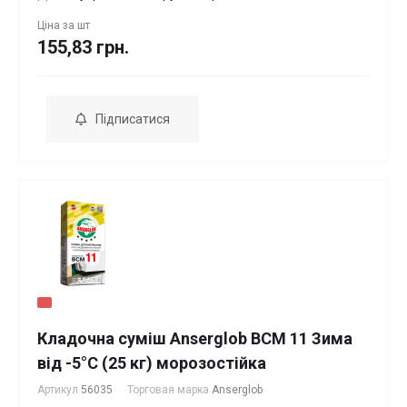
Ціна за
шт
155,83 грн.
Підписатися
Кладочна суміш Anserglob BCM 11 Зима
від -5°С (25 кг) морозостійка
Артикул
56035
Торговая марка
Anserglob