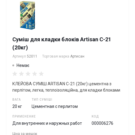
Суміш для кладки блоків Artisan С-21
(20кг)
Артикул
52011
Торговая марка
Артисан
Немає
КЛЕЙОВА СУМIШ ARTISAN C-21 (20кг) цементна з
перлітом, легка, теплоізоляційна, для кладки блоками
ВАГА
ТИП СУМІШІ
20 кг
Цементная с перлитом
ПРИМЕНЕНИЕ
КОД
Для внутренних и наружных работ
000006276
Ціна за
мешок