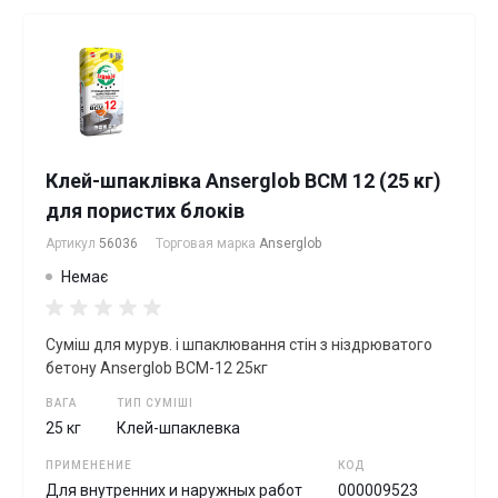
Клей-шпаклівка Anserglob BCM 12 (25 кг)
для пористих блоків
Артикул
56036
Торговая марка
Anserglob
Немає
Сумiш для мурув. і шпаклювання стін з ніздрюватого
бетону Anserglob ВСМ-12 25кг
ВАГА
ТИП СУМІШІ
25 кг
Клей-шпаклевка
ПРИМЕНЕНИЕ
КОД
Для внутренних и наружных работ
000009523