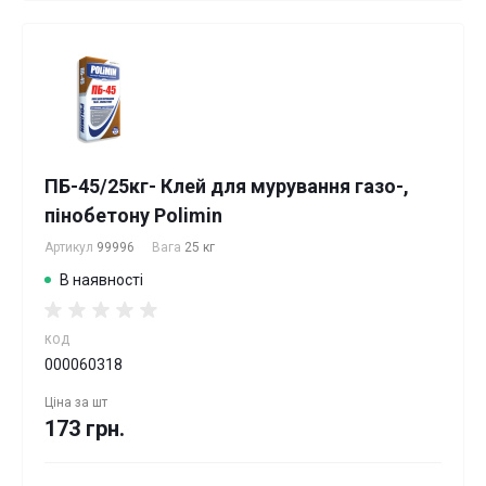
ПБ-45/25кг- Клей для мурування газо-,
пінобетону Polimin
Артикул
99996
Вага
25 кг
В наявності
КОД
000060318
Ціна за
шт
173 грн.