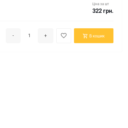
Ціна за
шт
322 грн.
-
+
В кошик