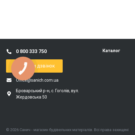
Каталог
0 800 333 750
Замовити дзвінок
Office@sanich.com.ua
Броварський р-н, с. Гоголів, вул.
Жердовська 50
© 2026 Санич - магазин будівельних матеріалів. Всі права захищені