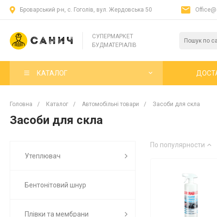
Броварський р-н, с. Гоголів, вул. Жердовська 50
Office@
СУПЕРМАРКЕТ
БУДМАТЕРІАЛІВ
КАТАЛОГ
ДОСТ
Головна
/
Каталог
/
Автомобільні товари
/
Засоби для скла
Засоби для скла
По популярности
Утеплювач
Бентонітовий шнур
Плівки та мембрани