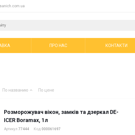
sanich.com.ua
АВКА
ПРО НАС
КОНТАКТИ
По названию
По цене
Розморожувач вікон, замків та дзеркал DE-
ICER Boramax, 1л
Артикул
77444
Код
000061697