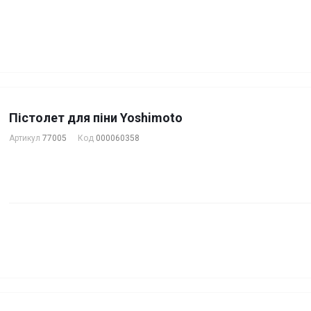
Пістолет для піни Yoshimoto
Артикул
77005
Код
000060358