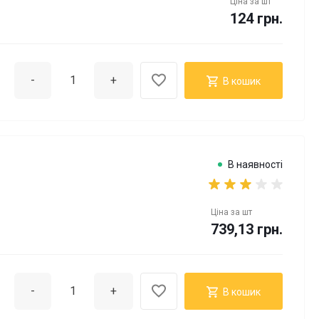
Ціна за
шт
124 грн.
-
+
В кошик
В наявності
Ціна за
шт
739,13 грн.
-
+
В кошик