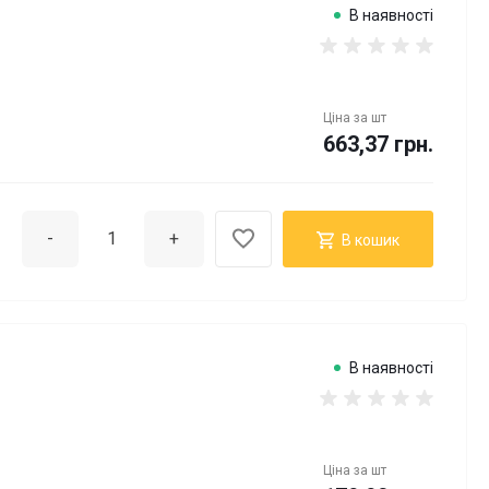
В наявності
Ціна за
шт
663,37 грн.
-
+
В кошик
В наявності
Ціна за
шт