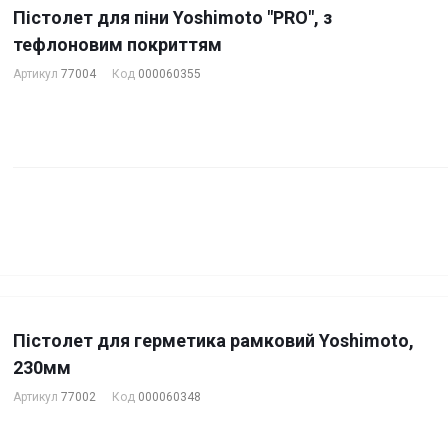
Пістолет для піни Yoshimoto "PRO", з
тефлоновим покриттям
Артикул
77004
Код
000060355
Пістолет для герметика рамковий Yoshimoto,
230мм
Артикул
77002
Код
000060348