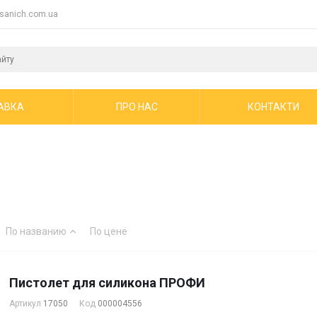
sanich.com.ua
АВКА
ПРО НАС
КОНТАКТИ
По названию
По цене
Пистолет для силикона ПРОФИ
Артикул
17050
Код
000004556