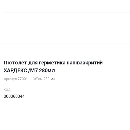
Пістолет для герметика напівзакритий
ХАРДЕКС /М7 280мл
Артикул
77001
Об'єм
280 мл
КОД
000060344