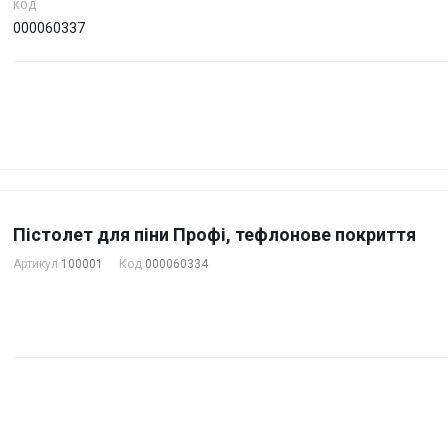
КОД
000060337
Пістолет для піни Профі, тефлонове покриття
Артикул
100001
Код
000060334