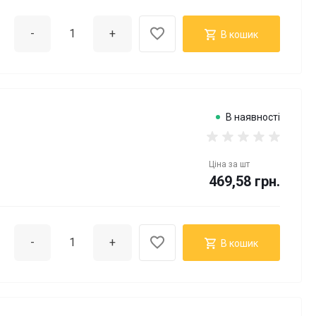
-
+
В кошик
В наявності
Ціна за
шт
469,58 грн.
-
+
В кошик