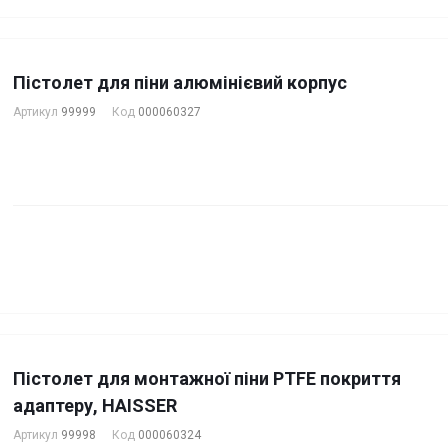
Пістолет для піни алюмінієвий корпус
Артикул
99999
Код
000060327
Пістолет для монтажної піни PTFE покриття
адаптеру, HAISSER
Артикул
99998
Код
000060324