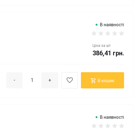
В наявності
Ціна за
шт
386,41 грн.
-
+
В кошик
В наявності