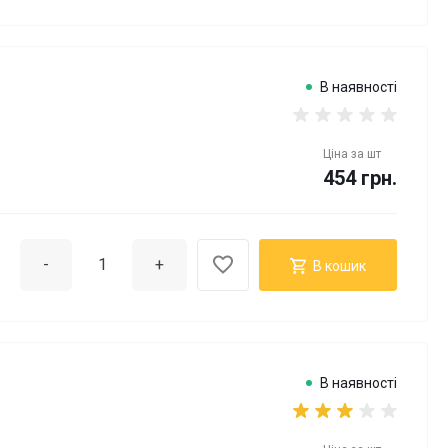
В наявності
Ціна за
шт
454 грн.
-
+
В кошик
В наявності