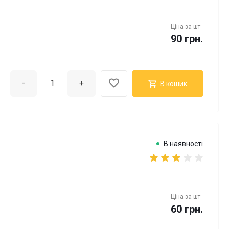
Ціна за
шт
90 грн.
-
+
В кошик
В наявності
Ціна за
шт
60 грн.