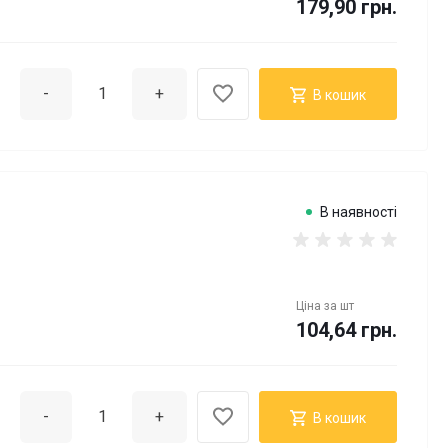
179,90 грн.
-
+
В кошик
В наявності
Ціна за
шт
104,64 грн.
-
+
В кошик