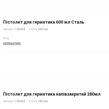
Пістолет для герметика 600 мл Сталь
Артикул
100003
Об'єм
600 мл
КОД
000060340
Пістолет для герметика напівзакритий 280мл
Артикул
100002
Об'єм
280 мл