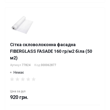
Сітка скловолоконна фасадна
FIBERGLASS FASADE 160 гр/м2 біла (50
м2)
Артикул
77824
Код
000062877
Немає
Ціна за
рул
920 грн.