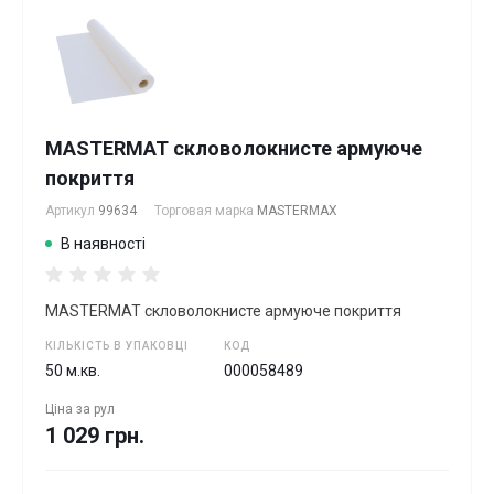
MASTERMAT скловолокнисте армуюче
покриття
Артикул
99634
Торговая марка
MASTERMAX
В наявності
MASTERMAT скловолокнисте армуюче покриття
КІЛЬКІСТЬ В УПАКОВЦІ
КОД
50 м.кв.
000058489
Ціна за
рул
1 029 грн.