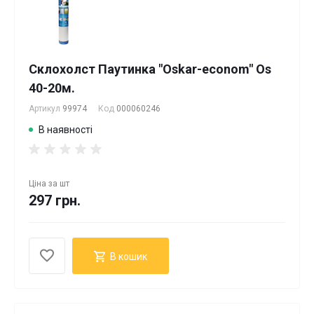
Склохолст Паутинка "Oskar-econom" Os
40-20м.
Артикул
99974
Код
000060246
В наявності
Ціна за
шт
297 грн.
В кошик