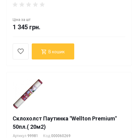
Ціна за
шт
1 345 грн.
В кошик
Склохолст Паутинка "Wellton Premium"
50пл.( 20м2)
Артикул
99981
Код
000060269