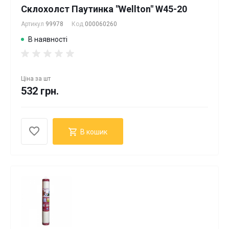
Склохолст Паутинка "Wellton" W45-20
Артикул
99978
Код
000060260
В наявності
Ціна за
шт
532 грн.
В кошик