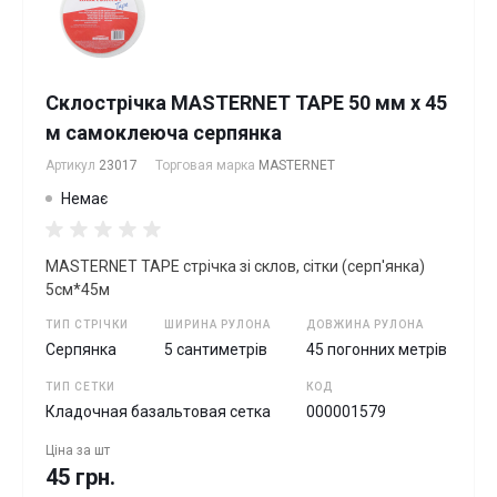
Склострічка MASTERNET TAPE 50 мм х 45
м самоклеюча серпянка
Артикул
23017
Торговая марка
MASTERNET
Немає
MASTERNET TAPE стрічка зі склов, сітки (серп'янка)
5см*45м
ТИП СТРІЧКИ
ШИРИНА РУЛОНА
ДОВЖИНА РУЛОНА
Серпянка
5 сантиметрів
45 погонних метрів
ТИП СЕТКИ
КОД
Кладочная базальтовая сетка
000001579
Ціна за
шт
45 грн.