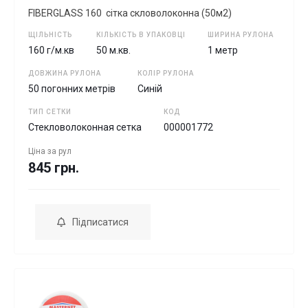
FIBERGLASS 160 сітка скловолоконна (50м2)
ЩІЛЬНІСТЬ
КІЛЬКІСТЬ В УПАКОВЦІ
ШИРИНА РУЛОНА
160 г/м.кв
50 м.кв.
1 метр
ДОВЖИНА РУЛОНА
КОЛІР РУЛОНА
50 погонних метрів
Синій
ТИП СЕТКИ
КОД
Стекловолоконная сетка
000001772
Ціна за
рул
845 грн.
Підписатися