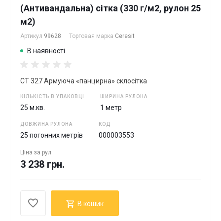
(Антивандальна) сітка (330 г/м2, рулон 25
м2)
Артикул
99628
Торговая марка
Ceresit
В наявності
CT 327 Армуюча «панцирна» склосітка
КІЛЬКІСТЬ В УПАКОВЦІ
ШИРИНА РУЛОНА
25 м.кв.
1 метр
ДОВЖИНА РУЛОНА
КОД
25 погонних метрів
000003553
Ціна за
рул
3 238 грн.
В кошик