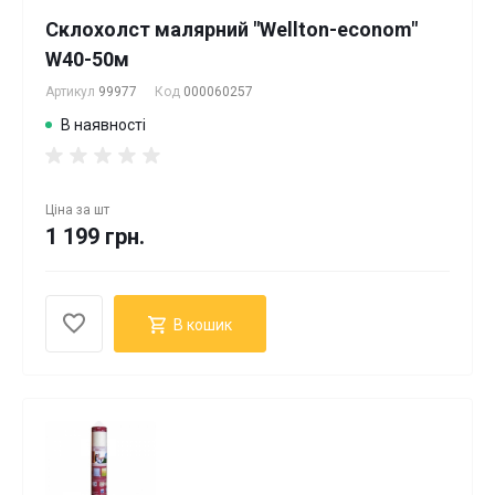
Склохолст малярний "Wellton-econom"
W40-50м
Артикул
99977
Код
000060257
В наявності
Ціна за
шт
1 199 грн.
В кошик