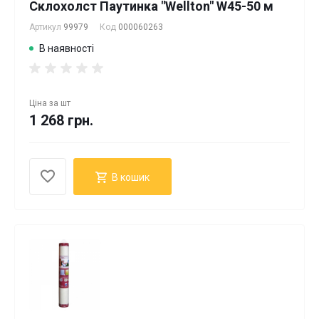
Склохолст Паутинка "Wellton" W45-50 м
Артикул
99979
Код
000060263
В наявності
Ціна за
шт
1 268 грн.
В кошик