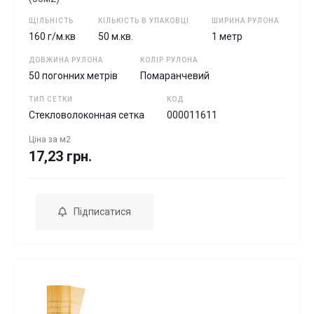
ЩІЛЬНІСТЬ
КІЛЬКІСТЬ В УПАКОВЦІ
ШИРИНА РУЛОНА
160 г/м.кв
50 м.кв.
1 метр
ДОВЖИНА РУЛОНА
КОЛІР РУЛОНА
50 погонних метрів
Помаранчевий
ТИП СЕТКИ
КОД
Стекловолоконная сетка
000011611
Ціна за
м2
17,23 грн.
Підписатися