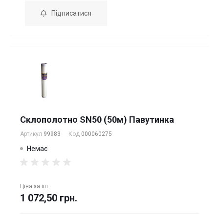
Підписатися
Склополотно SN50 (50м) Павутинка
Артикул
99983
Код
000060275
Немає
Ціна за
шт
1 072,50 грн.