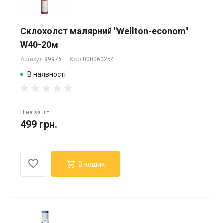
Склохолст малярний "Wellton-econom"
W40-20м
Артикул
99976
Код
000060254
В наявності
Ціна за
шт
499 грн.
В кошик