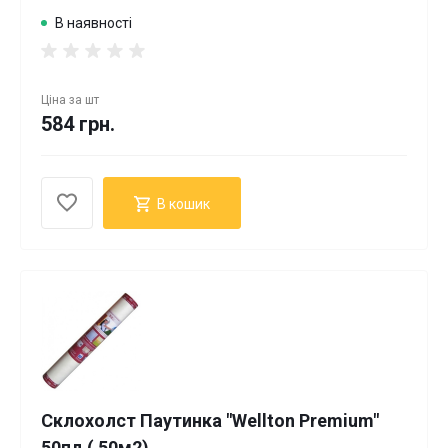
В наявності
Ціна за
шт
584 грн.
В кошик
Склохолст Паутинка "Wellton Premium"
50пл.( 50м2)