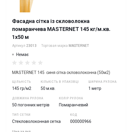
Фасадна сітка із скловолокна
помаранчева MASTERNET 145 кг/м.кв.
1х50 м
Артикул
23013
Торговая марка
MASTERNET
Немає
MASTERNET 145 синя cітка скловолоконна (50м2)
ЩІЛЬНІСТЬ
КІЛЬКІСТЬ В УПАКОВЦІ
ШИРИНА РУЛОНА
145 гр/м2
50 м.кв.
1 метр
ДОВЖИНА РУЛОНА
КОЛІР РУЛОНА
50 погонних метрів
Помаранчевий
ТИП СЕТКИ
КОД
Стекловолоконная сетка
000000966
Ціна за
рул