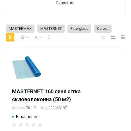
Склосітка
MASTERMAX
MASTERNET
Fiberglass
Ceresit
MASTERNET 160 синя cітка
скловолоконна (50 м2)
Артикул
78112
Код
000063197
В наявності