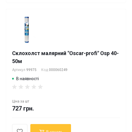
Склохолст малярний "Oscar-profi" Osp 40-
50м
Артикул
99975
Код
000060249
В наявності
Ціна за
шт
727 грн.
В кошик