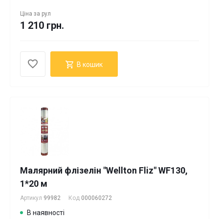
Ціна за
рул
1 210 грн.
В кошик
Малярний флізелін "Wellton Fliz" WF130,
1*20 м
Артикул
99982
Код
000060272
В наявності