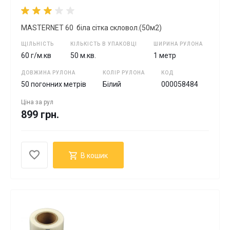
MASTERNET 60 біла cітка скловол.(50м2)
ЩІЛЬНІСТЬ
КІЛЬКІСТЬ В УПАКОВЦІ
ШИРИНА РУЛОНА
60 г/м.кв
50 м.кв.
1 метр
ДОВЖИНА РУЛОНА
КОЛІР РУЛОНА
КОД
50 погонних метрів
Білий
000058484
Ціна за
рул
899 грн.
В кошик