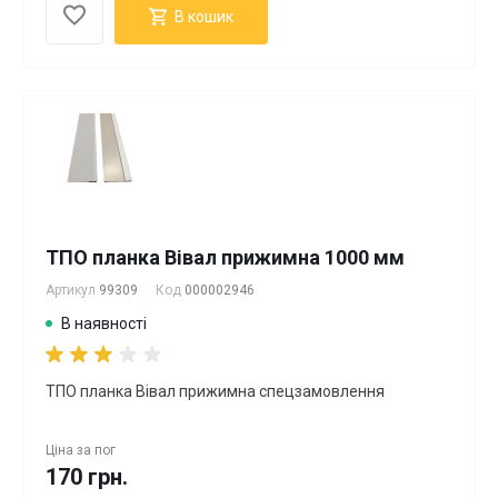
В кошик
ТПО планка Вівал прижимна 1000 мм
Артикул
99309
Код
000002946
В наявності
ТПО планка Вівал прижимна спецзамовлення
Ціна за
пог
170 грн.