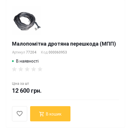
Малопомітна дротяна перешкода (МПП)
Артикул
77204
Код
000060953
В наявності
Ціна за
шт
12 600 грн.
В кошик