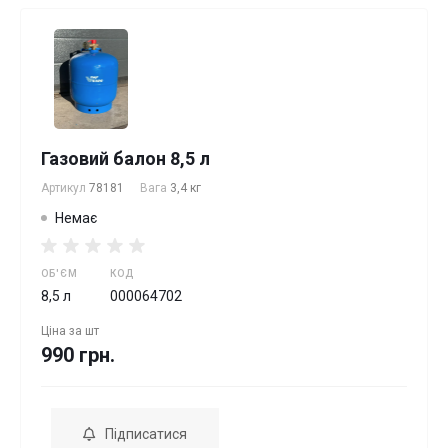
Газовий балон 8,5 л
Артикул
78181
Вага
3,4 кг
Немає
ОБ'ЄМ
КОД
8,5 л
000064702
Ціна за
шт
990 грн.
Підписатися