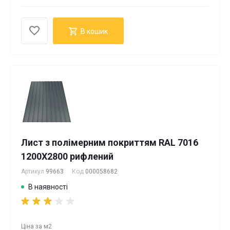
В кошик
Лист з полімерним покриттям RAL 7016
1200Х2800 рифлений
Артикул
99663
Код
000058682
В наявності
Ціна за
м2