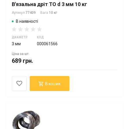
В'язальна дріт ТО d 3 мм 10 кг
Артикул
77409
Вага
10 кг
В наявності
ДИАМЕТР
КОД
3 мм
000061566
Ціна за
шт
689 грн.
В кошик