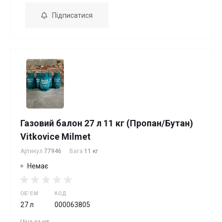
Підписатися
Газовий балон 27 л 11 кг (Пропан/Бутан)
Vitkovice Milmet
Артикул
77946
Вага
11 кг
Немає
ОБ'ЄМ
КОД
27 л
000063805