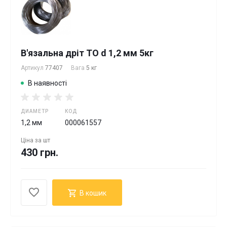
В'язальна дріт ТО d 1,2 мм 5кг
Артикул
77407
Вага
5 кг
В наявності
ДИАМЕТР
КОД
1,2 мм
000061557
Ціна за
шт
430 грн.
В кошик