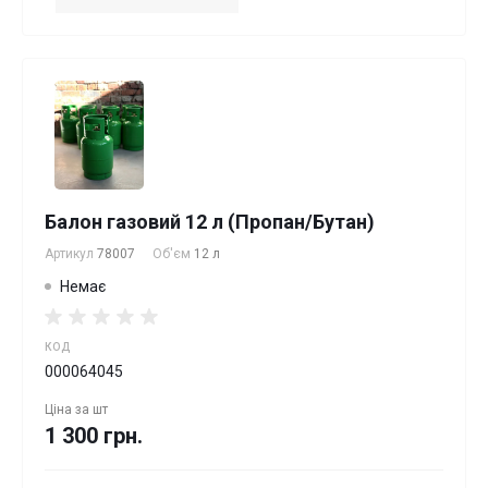
Балон газовий 12 л (Пропан/Бутан)
Артикул
78007
Об'єм
12 л
Немає
КОД
000064045
Ціна за
шт
1 300 грн.