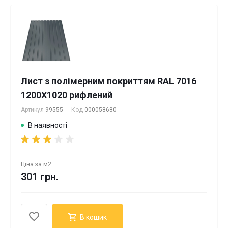
Лист з полімерним покриттям RAL 7016
1200Х1020 рифлений
Артикул
99555
Код
000058680
В наявності
Ціна за
м2
301 грн.
В кошик