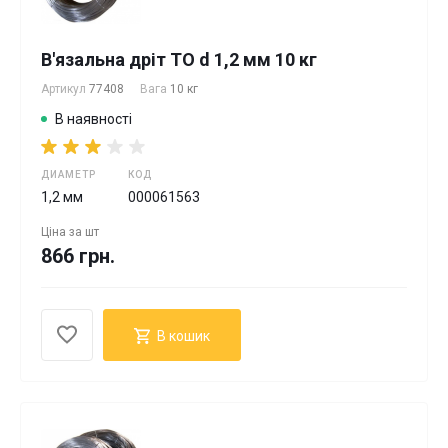
В'язальна дріт ТО d 1,2 мм 10 кг
Артикул
77408
Вага
10 кг
В наявності
ДИАМЕТР
КОД
1,2 мм
000061563
Ціна за
шт
866 грн.
В кошик