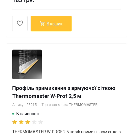
185 грн.
В кошик
Профіль примикання з армуючої сіткою
Thermomaster W-Prof 2,5 м
Артикул
23015
Торговая марка
THERMOMASTER
В наявності
THERMOMASTER W-PROF 2,5 проф.примик.з арм.сіткою