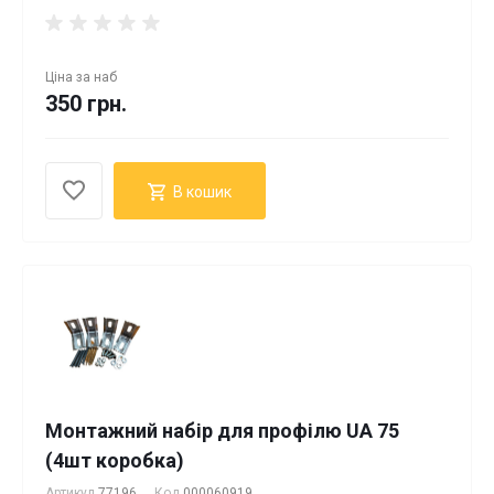
Ціна за
наб
350 грн.
В кошик
Монтажний набір для профілю UA 75
(4шт коробка)
Артикул
77196
Код
000060919