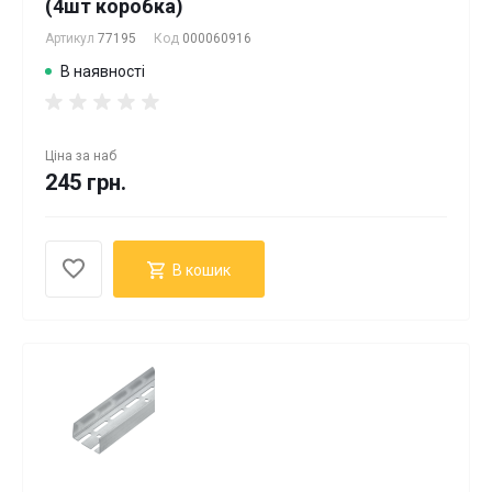
(4шт коробка)
Артикул
77195
Код
000060916
В наявності
Ціна за
наб
245 грн.
В кошик