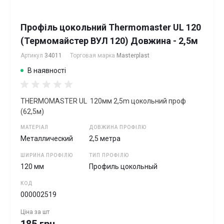
Профіль цокольний Thermomaster UL 120
(Термомайстер ВУЛ 120) Довжина - 2,5м
Артикул
34011
Торговая марка
Masterplast
В наявності
THERMOMASTER UL 120мм 2,5m цокольний проф
(62,5м)
МАТЕРІАЛ
ДОВЖИНА ПРОФІЛЮ
Металлический
2,5 метра
ШИРИНА ПРОФІЛЮ
ТИП ПРОФІЛЮ
120 мм
Профиль цокольный
КОД
000002519
Ціна за
шт