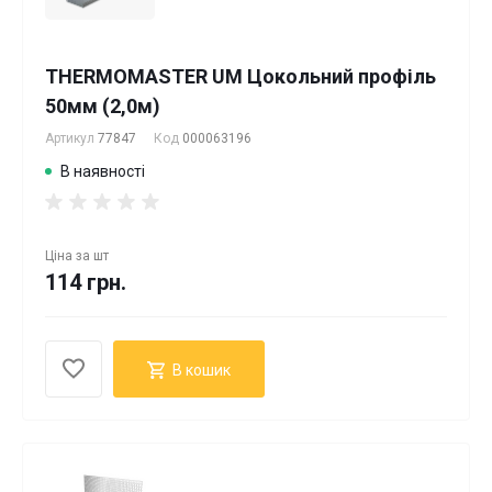
THERMOMASTER UM Цокольний профіль
50мм (2,0м)
Артикул
77847
Код
000063196
В наявності
Ціна за
шт
114 грн.
В кошик