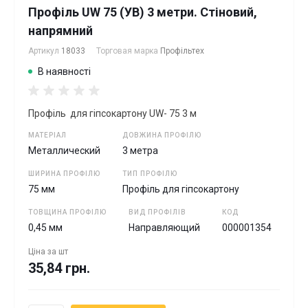
Профіль UW 75 (УВ) 3 метри. Стіновий,
напрямний
Артикул
18033
Торговая марка
Профільтех
В наявності
Профіль для гіпсокартону UW- 75 3 м
МАТЕРІАЛ
ДОВЖИНА ПРОФІЛЮ
Металлический
3 метра
ШИРИНА ПРОФІЛЮ
ТИП ПРОФІЛЮ
75 мм
Профіль для гіпсокартону
ТОВЩИНА ПРОФІЛЮ
ВИД ПРОФІЛІВ
КОД
0,45 мм
Направляющий
000001354
Ціна за
шт
35,84 грн.