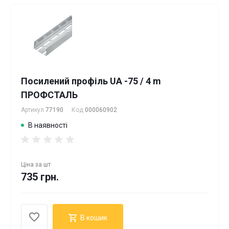
Посилений профіль UA -75 / 4 m
ПРОФСТАЛЬ
Артикул
77190
Код
000060902
В наявності
Ціна за
шт
735 грн.
В кошик