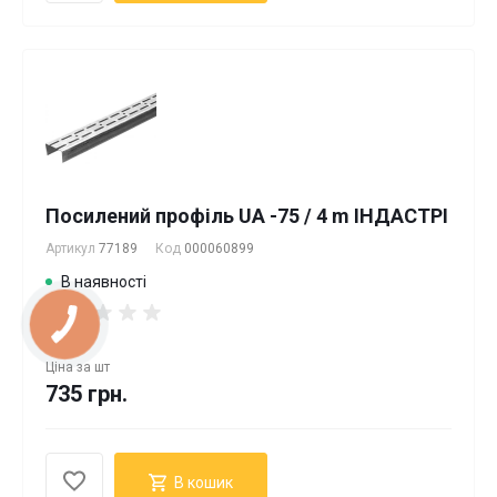
Посилений профіль UA -75 / 4 m ІНДАСТРІ
Артикул
77189
Код
000060899
В наявності
Ціна за
шт
735 грн.
В кошик