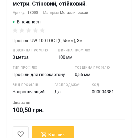
метри. Стіновий, стійковий.
Артикул
18008
Матеріал
Металлический
В наявності
Профіль UW-100 ГОСТ(0,55мм), 3м
ДОВЖИНА ПРОФІЛЮ
ШИРИНА ПРОФІЛЮ
3 метра
100 мм
ТИП ПРОФІЛЮ
ТОВЩИНА ПРОФІЛЮ
Профіль для гіпсокартону
0,55 мм
ВИД ПРОФІЛІВ
РАСПРОДАЖА!!!
КОД
Направляющий
Да
000004381
Ціна за
шт
100,50 грн.
В кошик