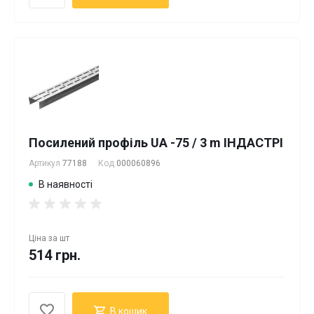
Посилений профіль UA -75 / 3 m ІНДАСТРІ
Артикул
77188
Код
000060896
В наявності
Ціна за
шт
514 грн.
В кошик