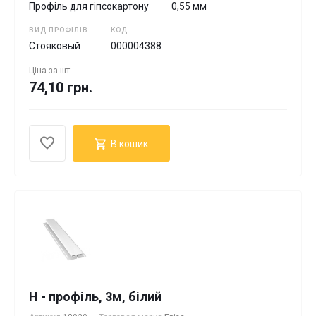
Профіль для гіпсокартону
0,55 мм
ВИД ПРОФІЛІВ
КОД
Стояковый
000004388
Ціна за
шт
74,10 грн.
В кошик
H - профіль, 3м, білий