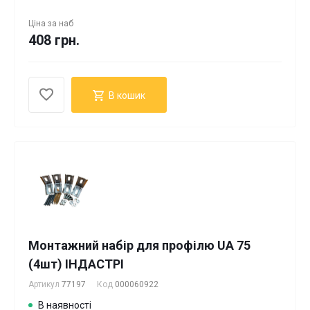
Ціна за
наб
408 грн.
В кошик
Монтажний набір для профілю UA 75
(4шт) ІНДАСТРІ
Артикул
77197
Код
000060922
В наявності