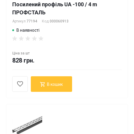
Посилений профіль UA -100 / 4 m
ПРОФСТАЛЬ
Артикул
77194
Код
000060913
В наявності
Ціна за
шт
828 грн.
В кошик