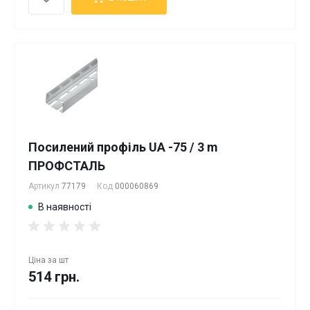
Посилений профіль UA -75 / 3 m
ПРОФСТАЛЬ
Артикул
77179
Код
000060869
В наявності
Ціна за
шт
514 грн.