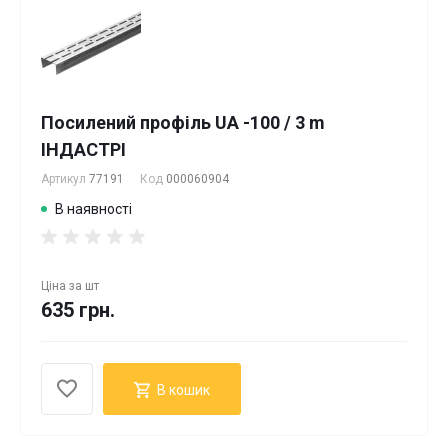
Посилений профіль UA -100 / 3 m
ІНДАСТРІ
Артикул
77191
Код
000060904
В наявності
Ціна за
шт
635 грн.
В кошик