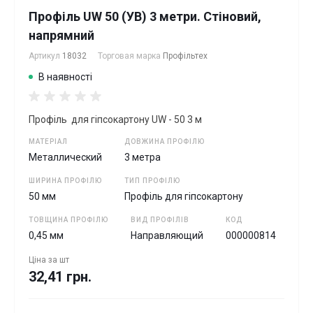
Профіль UW 50 (УВ) 3 метри. Стіновий,
напрямний
Артикул
18032
Торговая марка
Профільтех
В наявності
Профіль для гіпсокартону UW - 50 3 м
МАТЕРІАЛ
ДОВЖИНА ПРОФІЛЮ
Металлический
3 метра
ШИРИНА ПРОФІЛЮ
ТИП ПРОФІЛЮ
50 мм
Профіль для гіпсокартону
ТОВЩИНА ПРОФІЛЮ
ВИД ПРОФІЛІВ
КОД
0,45 мм
Направляющий
000000814
Ціна за
шт
32,41 грн.