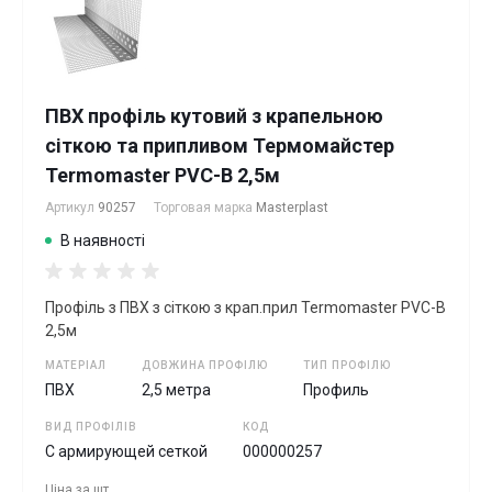
ПВХ профіль кутовий з крапельною
сіткою та припливом Термомайстер
Termomaster PVC-B 2,5м
Артикул
90257
Торговая марка
Masterplast
В наявності
Профіль з ПВХ з сіткою з крап.прил Termomaster PVC-B
2,5м
МАТЕРІАЛ
ДОВЖИНА ПРОФІЛЮ
ТИП ПРОФІЛЮ
ПВХ
2,5 метра
Профиль
ВИД ПРОФІЛІВ
КОД
С армирующей сеткой
000000257
Ціна за
шт