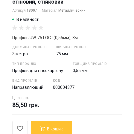
стіновий, стійковий
Артикул
18007
Матеріал
Металлический
В наявності
Профіль UW-75 ГОСТ(0,55мм), 3м
ДОВЖИНА ПРОФІЛЮ
ШИРИНА ПРОФІЛЮ
3 метра
75 мм
ТИП ПРОФІЛЮ
ТОВЩИНА ПРОФІЛЮ
Профіль для гіпсокартону
0,55 мм
ВИД ПРОФІЛІВ
КОД
Направляющий
000004377
Ціна за
шт
85,50 грн.
В кошик