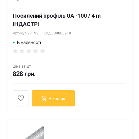
Посилений профіль UA -100 / 4 m
ІНДАСТРІ
Артикул
77193
Код
000060910
В наявності
Ціна за
шт
828 грн.
В кошик