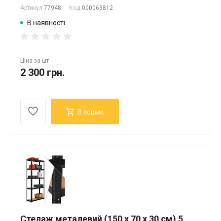
Артикул
77948
Код
000063812
В наявності
Ціна за
шт
2 300 грн.
В кошик
Стелаж металевий (150 х 70 х 30 см) 5