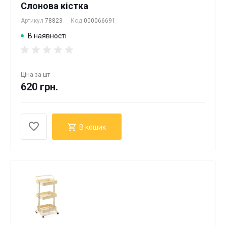
Слонова кістка
Артикул
78823
Код
000066691
В наявності
Ціна за
шт
620 грн.
В кошик