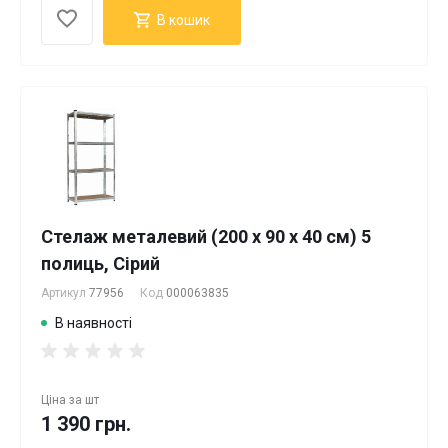
В кошик
Стелаж металевий (200 х 90 х 40 см) 5
полиць, Сірий
Артикул
77956
Код
000063835
В наявності
Ціна за
шт
1 390 грн.