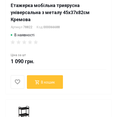
Етажерка мобільна триярусна
універсальна з металу 45х37х82см
Кремова
Артикул
78822
Код
000066688
В наявності
Ціна за
шт
1 090 грн.
В кошик