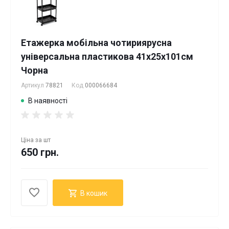
Етажерка мобільна чотириярусна
універсальна пластикова 41х25х101см
Чорна
Артикул
78821
Код
000066684
В наявності
Ціна за
шт
650 грн.
В кошик