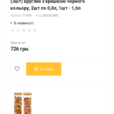
(3шт) круглих з кришкою чорного
кольору, 2шт по 0,8л, 1шт - 1,6л
Артикул
77696
Код
000062385
В наявності
Ціна за
шт
726 грн.
В кошик