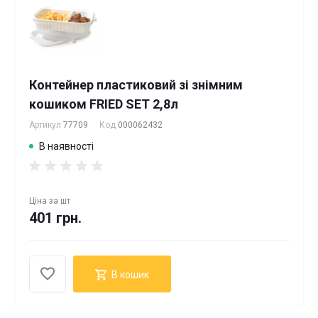
Контейнер пластиковий зі знімним
кошиком FRIED SET 2,8л
Артикул
77709
Код
000062432
В наявності
Ціна за
шт
401 грн.
В кошик