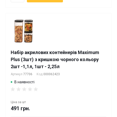
Набір акрилових контейнерів Maximum
Plus (3шт) з кришкою чорного кольору
2шт -1,1л, 1шт - 2,25л
Артикул
77706
Код
000062423
В наявності
Ціна за
шт
491 грн.