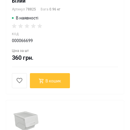
Білий
Артикул
78825
Вага
0.96 кг
В наявності
КОД
000066699
Ціна за
шт
360 грн.
В кошик