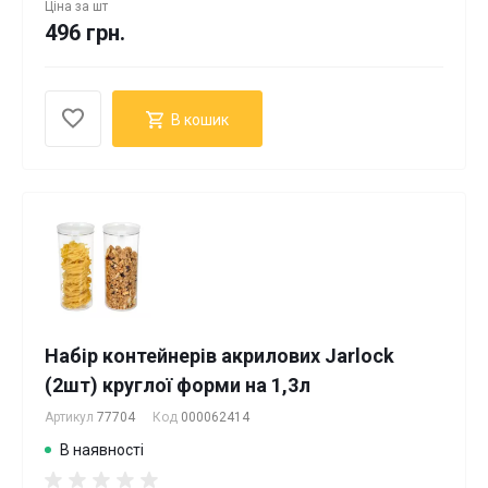
Ціна за
шт
496 грн.
В кошик
Набір контейнерів акрилових Jarlock
(2шт) круглої форми на 1,3л
Артикул
77704
Код
000062414
В наявності