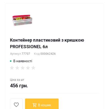
Контейнер пластиковий з кришкою
PROFESSIONEL 6л
Артикул
77707
Код
000062426
В наявності
Ціна за
шт
456 грн.
В кошик