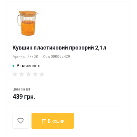
Кувшин пластиковий прозорий 2,1л
Артикул
77708
Код
000062429
В наявності
Ціна за
шт
439 грн.
В кошик