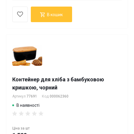
В кошик
Контейнер для хліба з бамбуковою
кришкою, чорний
Артикул
77691
Код
000062360
В наявності
Ціна за
шт