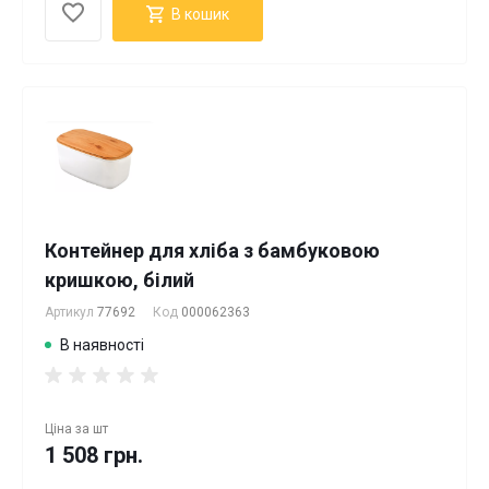
В кошик
Контейнер для хліба з бамбуковою
кришкою, білий
Артикул
77692
Код
000062363
В наявності
Ціна за
шт
1 508 грн.