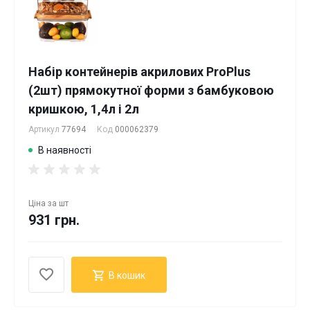
Набір контейнерів акрилових ProPlus
(2шт) прямокутної форми з бамбуковою
кришкою, 1,4л і 2л
Артикул
77694
Код
000062379
В наявності
Ціна за
шт
931 грн.
В кошик