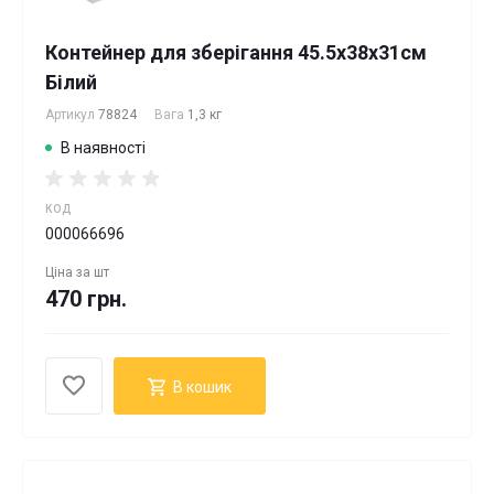
Контейнер для зберігання 45.5х38х31см
Білий
Артикул
78824
Вага
1,3 кг
В наявності
КОД
000066696
Ціна за
шт
470 грн.
В кошик