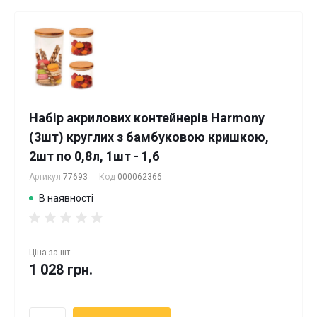
Набір акрилових контейнерів Harmony
(3шт) круглих з бамбуковою кришкою,
2шт по 0,8л, 1шт - 1,6
Артикул
77693
Код
000062366
В наявності
Ціна за
шт
1 028 грн.