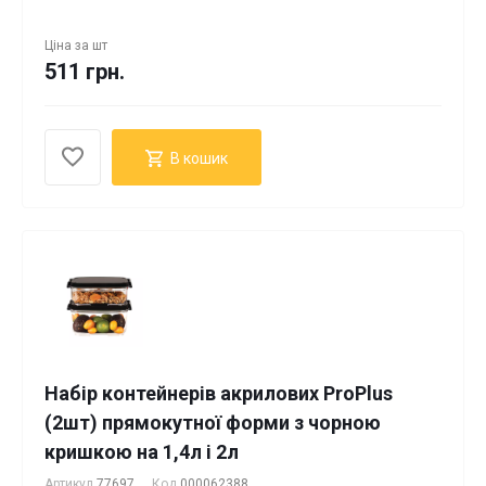
Ціна за
шт
511 грн.
В кошик
Набір контейнерів акрилових ProPlus
(2шт) прямокутної форми з чорною
кришкою на 1,4л і 2л
Артикул
77697
Код
000062388