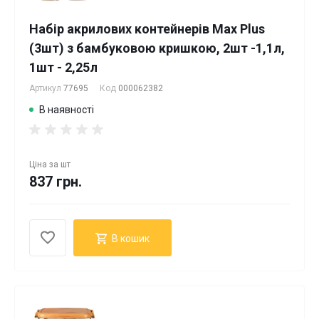
Набір акрилових контейнерів Max Plus
(3шт) з бамбуковою кришкою, 2шт -1,1л,
1шт - 2,25л
Артикул
77695
Код
000062382
В наявності
Ціна за
шт
837 грн.
В кошик