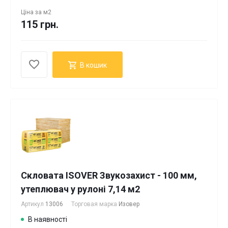
Ціна за
м2
115 грн.
В кошик
Скловата ISOVER Звукозахист - 100 мм,
утеплювач у рулоні 7,14 м2
Артикул
13006
Торговая марка
Изовер
В наявності