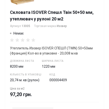
Скловата ISOVER Спешл Твін 50+50 мм,
утеплювач у рулоні 20 м2
Артикул
13005
Торговая марка
Изовер
Немає
Утеплитель Изовер ISOVER СПЕШЛ (TWIN) 50+50мм
(Франция) Кол-во в упаковке - 20,008 м.кв
ДОВЖИНА ЛИСТА
ШИРИНА ЛИСТА
8200 мм
1220 мм
КІЛЬКІСТЬ В УПАКОВЦІ
КОД
20,74 м. кв (рулон)
000004409
Ціна за
м2
97,20 грн.