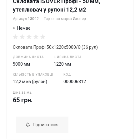
Скловата ISOVER Профі - 50 мм,
утеплювач у рулоні 12,2 м2
Артикул
13002
Торговая марка
Изовер
Немає
Скловата Профі 50х1220х5000/Є (36 рул)
ДОВЖИНА ЛИСТА
ШИРИНА ЛИСТА
5000 мм
1220 мм
КІЛЬКІСТЬ В УПАКОВЦІ
КОД
12,2 м.кв (рулон)
000006312
Ціна за
м2
65 грн.
Підписатися