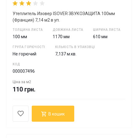
Утеплитель Изовер ISOVER ЗВУКОЗАЩИТА 100мм
(Франция) 7,14 м2 в уп.
ТОЛЩИНА ЛИСТА
ДОВЖИНА ЛИСТА
ШИРИНА ЛИСТА
100 мм
1170 мм
610 мм
ГРУПА ГОРЮЧОСТІ
КІЛЬКІСТЬ В УПАКОВЦІ
Не горючий
7,137 м.кв.
КОД
000007496
Ціна за
м2
110 грн.
В кошик