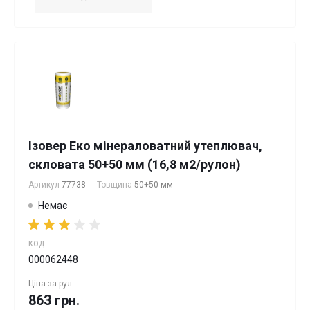
Ізовер Еко мінераловатний утеплювач,
скловата 50+50 мм (16,8 м2/рулон)
Артикул
77738
Товщина
50+50 мм
Немає
КОД
000062448
Ціна за
рул
863 грн.