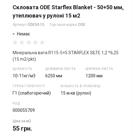
Скловата ODE Starflex Blanket - 50+50 мм,
утеплювач у рулоні 15 м2
Артикул
ODE50-15
Торговая марка
ODE
Немає
Мінеральна вата R115-5+5 STARFLEX SILTE 1,2 *6,25
(15 m2/pkt)
ЩІЛЬНІСТЬ
ДОВЖИНА ЛИСТА
ШИРИНА ЛИСТА
10-11кг/м3
6250 мм
1200 мм
ГРУПА ГОРЮЧОСТІ
КІЛЬКІСТЬ В УПАКОВЦІ
Г1 (слабогорючий)
15 м.кв (рулон)
КОД
000055709
Ціна за
м2
55 грн.