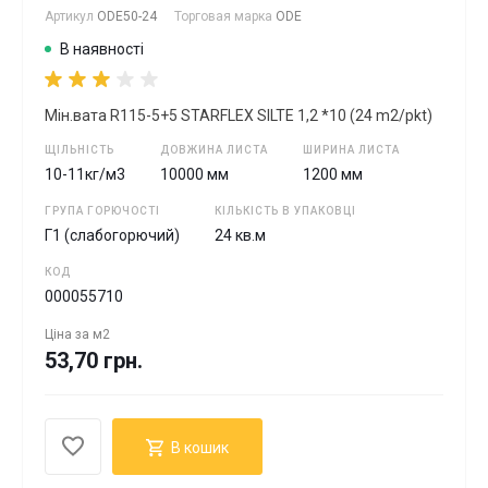
Артикул
ODE50-24
Торговая марка
ODE
В наявності
Мін.вата R115-5+5 STARFLEX SILTE 1,2 *10 (24 m2/pkt)
ЩІЛЬНІСТЬ
ДОВЖИНА ЛИСТА
ШИРИНА ЛИСТА
10-11кг/м3
10000 мм
1200 мм
ГРУПА ГОРЮЧОСТІ
КІЛЬКІСТЬ В УПАКОВЦІ
Г1 (слабогорючий)
24 кв.м
КОД
000055710
Ціна за
м2
53,70 грн.
В кошик